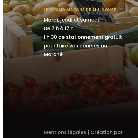
LE GRAND MARCHÉ DE MULHOUSE
Mardi, jeudi et samedi
De 7 h à 17 h
1 h 30 de stationnement gratuit
pour faire vos courses au
Marché
Mentions légales
| Création par