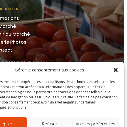
NS UTILES
imations
 Marché
ir au Marché
erie Photos
ntact
us sommes aussi sur
Gérer le consentement aux cookies
les meilleures expériences, nous utilisons des technologies telles que les
r stocker et/ou accéder aux informations des appareils. Le fait de
 ces technologies nous permettra de traiter des données telles que le
 de navigation ou les ID uniques sur ce site. Le fait de ne pas consentir
r son consentement peut avoir un effet négatif sur certaines
ques et fonctions.
cepter
Refuser
Voir les préférences