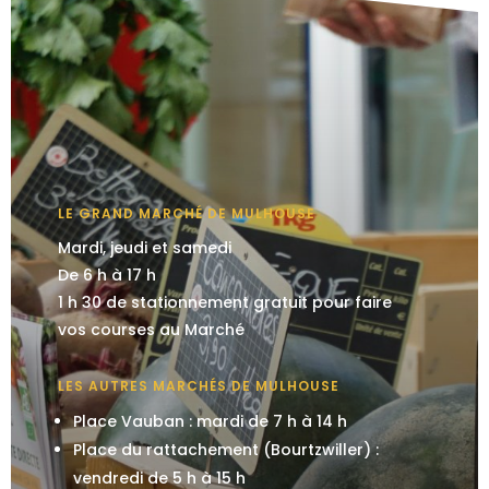
LE GRAND MARCHÉ DE MULHOUSE
Mardi, jeudi et samedi
De 6 h à 17 h
1 h 30 de stationnement gratuit pour faire
vos courses au Marché
LES AUTRES MARCHÉS DE MULHOUSE
Place Vauban : mardi de 7 h à 14 h
Place du rattachement (Bourtzwiller) :
vendredi de 5 h à 15 h