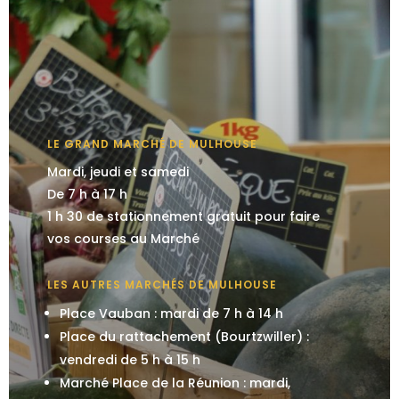
LE GRAND MARCHÉ DE MULHOUSE
Mardi, jeudi et samedi
De 7 h à 17 h
1 h 30 de stationnement gratuit pour faire
vos courses au Marché
LES AUTRES MARCHÉS DE MULHOUSE
Place Vauban : mardi de 7 h à 14 h
Place du rattachement (Bourtzwiller) :
vendredi de 5 h à 15 h
Marché Place de la Réunion : mardi,