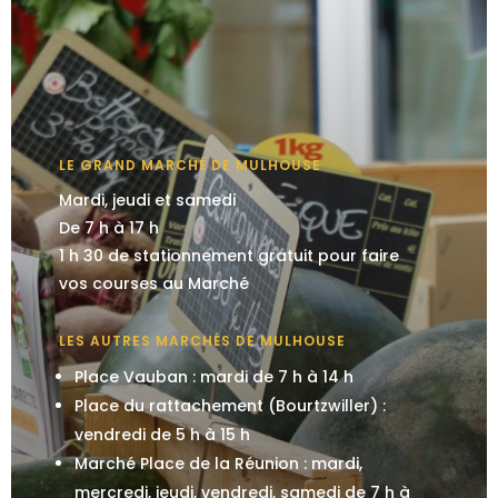
LE GRAND MARCHÉ DE MULHOUSE
Mardi, jeudi et samedi
De 7 h à 17 h
1 h 30 de stationnement gratuit pour faire
vos courses au Marché
LES AUTRES MARCHÉS DE MULHOUSE
Place Vauban : mardi de 7 h à 14 h
Place du rattachement (Bourtzwiller) :
vendredi de 5 h à 15 h
Marché Place de la Réunion : mardi,
mercredi, jeudi, vendredi, samedi de 7 h à