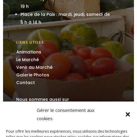
19 h
Place de la Paix : mardi, jeudi, samedi de
5 h à 14 h
LIENS UTILES
Animations
Le Marché
Venir au Marché
Galerie Photos
Contact
Nous sommes aussi sur
Gérer le consentement aux
cookies
Pour offrir les meilleures expériences, nous utilisons des technologies
telles que les cookies pour stocker et/ou accéder aux informations des