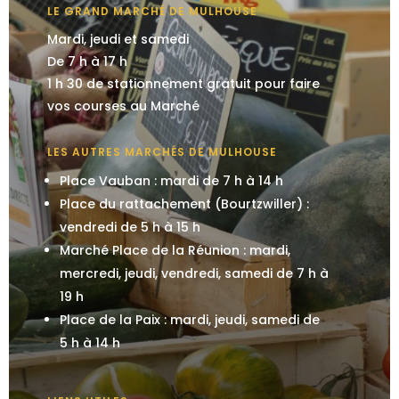
LE GRAND MARCHÉ DE MULHOUSE
Mardi, jeudi et samedi
De 7 h à 17 h
1 h 30 de stationnement gratuit pour faire
vos courses au Marché
LES AUTRES MARCHÉS DE MULHOUSE
Place Vauban : mardi de 7 h à 14 h
Place du rattachement (Bourtzwiller) :
vendredi de 5 h à 15 h
Marché Place de la Réunion : mardi,
mercredi, jeudi, vendredi, samedi de 7 h à
19 h
Place de la Paix : mardi, jeudi, samedi de
5 h à 14 h