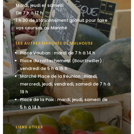
Mardi, jeudi et samedi
De 7 h à 17 h
1 h 30 de stationnement gratuit pour faire
vos courses au Marché
LES AUTRES MARCHÉS DE MULHOUSE
Place Vauban : mardi de 7 h à 14 h
Place du rattachement (Bourtzwiller) :
vendredi de 5 h à 15 h
Marché Place de la Réunion : mardi,
mercredi, jeudi, vendredi, samedi de 7 h à
19 h
Place de la Paix : mardi, jeudi, samedi de
5 h à 14 h
LIENS UTILES