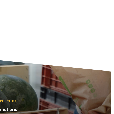
NS UTILES
imations