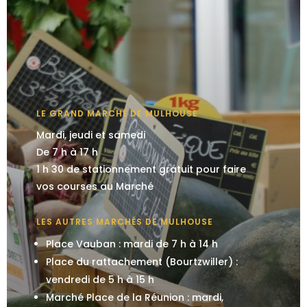
LE GRAND MARCHÉ DE MULHOUSE
Mardi, jeudi et samedi
De 7 h à 17 h
1 h 30 de stationnement gratuit pour faire
vos courses au Marché
LES AUTRES MARCHÉS DE MULHOUSE
Place Vauban : mardi de 7 h à 14 h
Place du rattachement (Bourtzwiller) :
vendredi de 5 h à 15 h
Marché Place de la Réunion : mardi,